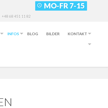
MO-FR 7-15
+48 68 451 11 82
INFOS
BLOG
BILDER
KONTAKT
essum
isliste
ktformular
Qs
er Team
BER
UNS
chichte
EN
taktdaten
UA- Grupa SBS GmbH