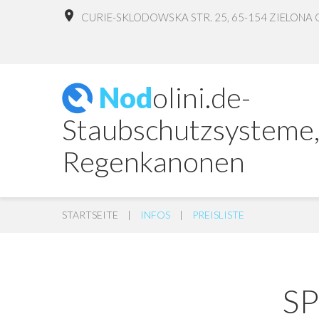
CURIE-SKLODOWSKA STR. 25, 65-154 ZIELONA 
N
o
d
o
l
i
n
i
.
d
e
-
S
t
a
u
b
s
c
h
u
t
z
s
y
s
t
e
m
e
R
e
g
e
n
k
a
n
o
n
e
n
STARTSEITE
|
INFOS
|
PREISLISTE
DIENSTLEISTUNGEN
S
Vorteile der Regenkanonen (Großflächenregner,
Schwinghebelberegner)